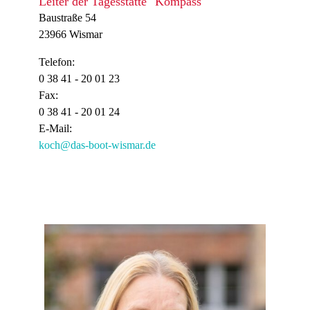
Leiter der Tagesstätte "Kompass"
Baustraße 54
23966 Wismar
Telefon:
0 38 41 - 20 01 23
Fax:
0 38 41 - 20 01 24
E-Mail:
koch@das-boot-wismar.de