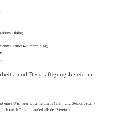
r
ationstraining
ennis, Fitness-/Krafttraining)
ge
en
rbeits- und Beschäftigungsbereichen:
eit eines Wismarer Unternehmens ( Falt- und Steckarbeiten)
lich (auch Praktika außerhalb des Vereins)